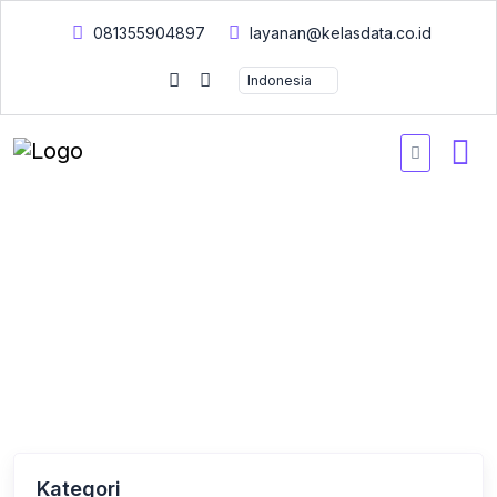
081355904897
layanan@kelasdata.co.id
Beranda
Kursus Tersedia
Kursus Tersedia
Kategori