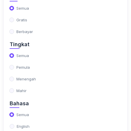
Semua
(19)
Senior Data Analyst
Gratis
(4)
Business Intelligence
Berbayar
(2)
Power BI
Tingkat
(2)
Tableau
Semua
(12)
Riset dan Penelitian Akademis
Pemula
(4)
ANALISIS SPASIAL
Menengah
(1)
Analisis Kualitatif
Mahir
(4)
SEM
Bahasa
(1)
Bibliometrik
Semua
(1)
Riset Pelanggan & Analisis Jalur
English
(2)
Forecasting