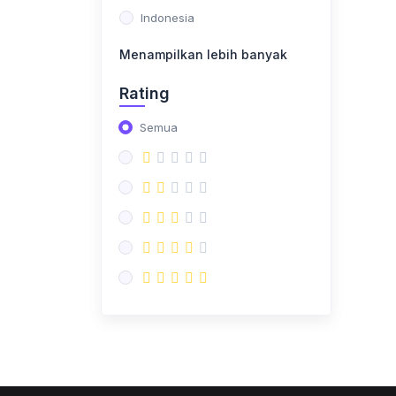
(1)
Riset Pelanggan &
Indonesia
Analisis Jalur
Menampilkan lebih banyak
(2)
Forecasting
Rating
Semua