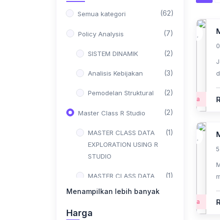
(62)
Semua kategori
(7)
Policy Analysis
0
(2)
SISTEM DINAMIK
J
(3)
Analisis Kebijakan
d
t
(2)
Pemodelan Struktural
s
Pemula
(2)
Master Class R Studio
(1)
MASTER CLASS DATA
EXPLORATION USING R
5
STUDIO
M
(1)
MASTER CLASS DATA
m
EXPLORATION USING R
Menampilkan lebih banyak
STUDIO FULL UPDATE
R
Pemula
Harga
(36)
Data Analyst