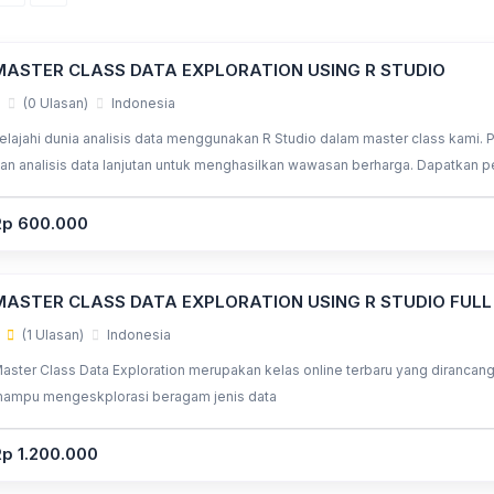
MASTER CLASS DATA EXPLORATION USING R STUDIO
(0 Ulasan)
Indonesia
elajahi dunia analisis data menggunakan R Studio dalam master class kami. Pel
an analisis data lanjutan untuk menghasilkan wawasan berharga. Dapatka
ransformasi, dan kode R Studio untuk eksplorasi yang interaktif. Tingkatkan 
ekarang!
Rp 600.000
MASTER CLASS DATA EXPLORATION USING R STUDIO FULL
(1 Ulasan)
Indonesia
aster Class Data Exploration merupakan kelas online terbaru yang dirancang
ampu mengeskplorasi beragam jenis data
p 1.200.000