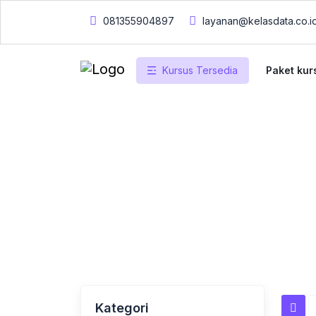
081355904897
layanan@kelasdata.co.i
Kursus Tersedia
Paket kur
Beranda
Kursus Tersedia
Kursus Ters
Kategori