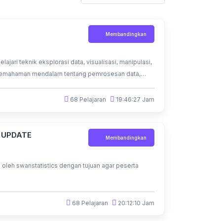
Membandingkan
ajari teknik eksplorasi data, visualisasi, manipulasi,
n pemahaman mendalam tentang pemrosesan data,
keterampilan analisis data Anda dengan R Studio
68 Pelajaran
19:46:27 Jam
 UPDATE
Membandingkan
 oleh swanstatistics dengan tujuan agar peserta
68 Pelajaran
20:12:10 Jam