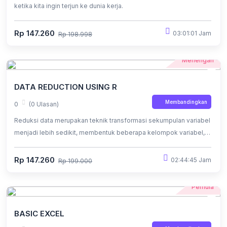
ketika kita ingin terjun ke dunia kerja.
Rp 147.260
03:01:01 Jam
Rp 198.998
Menengah
DATA REDUCTION USING R
Membandingkan
0
(0 Ulasan)
Reduksi data merupakan teknik transformasi sekumpulan variabel
menjadi lebih sedikit, membentuk beberapa kelompok variabel,
atau mengelompokkan data.
Rp 147.260
02:44:45 Jam
Rp 199.000
Pemula
BASIC EXCEL