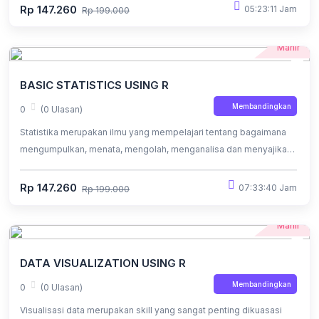
dipahami, sehingga memudahkan para pembelajar untuk
Rp 147.260
05:23:11 Jam
Rp 199.000
memahami bahasa R dengan lebih mudah dan cepat.
Mahir
BASIC STATISTICS USING R
Membandingkan
0
(0 Ulasan)
Statistika merupakan ilmu yang mempelajari tentang bagaimana
mengumpulkan, menata, mengolah, menganalisa dan menyajikan
data menjadi sebuah informasi untuk mengambil suatu keputusan
yang efektif.
Rp 147.260
07:33:40 Jam
Rp 199.000
Mahir
DATA VISUALIZATION USING R
Membandingkan
0
(0 Ulasan)
Visualisasi data merupakan skill yang sangat penting dikuasasi