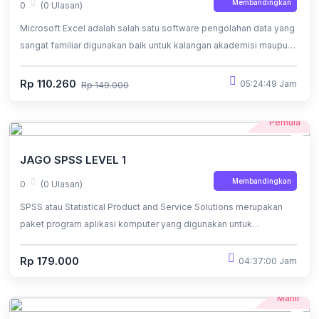
Membandingkan
0
(0 Ulasan)
Microsoft Excel adalah salah satu software pengolahan data yang
sangat familiar digunakan baik untuk kalangan akademisi maupun
para karyawan.
Rp 110.260
05:24:49 Jam
Rp 149.000
Pemula
JAGO SPSS LEVEL 1
Membandingkan
0
(0 Ulasan)
SPSS atau Statistical Product and Service Solutions merupakan
paket program aplikasi komputer yang digunakan untuk
mengolah, menganalisis, dan mempresentasikan data. Software
ini menyediakan berbagai alat dan metode statistik untuk
Rp 179.000
04:37:00 Jam
membantu peneliti dan profesional bisnis untuk memahami dan
mengevaluasi informasi data.
Mahir