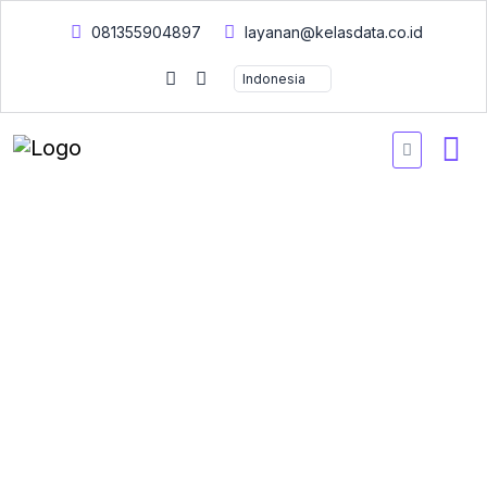
081355904897
layanan@kelasdata.co.id
EXCEL INTERMEDIATE
Memperluas pengetahuan Excel Anda ke cakrawala baru. Anda
akan menemukan berbagai keterampilan dan teknik yang akan
menjadi komponen standar dari penggunaan Excel sehari-hari
Anda. Dalam kursus ini, Anda akan membangun lapisan
keterampilan yang lebih canggih sehingga Anda dapat
mengelola kumpulan data besar dan membuat laporan yang
bermakna.