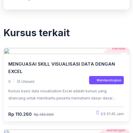
Kursus terkait
Pemula
MENGUASAI SKILL VISUALISASI DATA DENGAN
EXCEL
Membandingkan
0
(0 Ulasan)
Kursus basic data visualization Excel adalah kursus yang
dirancang untuk membantu peserta memahami dasar-dasar
visualisasi data menggunakan Microsoft Excel. Peserta akan
belajar cara menyajikan data dengan grafik dan diagram yang
Rp 110.260
03:31:45 Jam
Rp 149.000
mudah dipahami, serta teknik mengubah data mentah menjadi
visualisasi yang menarik dan informatif.
Menengah