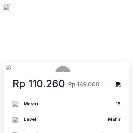
Dibuat oleh
Admin LMS
16:48:06 Jam
208 Terdaftar
(0 Ulasan)
Indonesia
Terakhir diperbarui
Sun, 28-Dec-2025
Rp 110.260
Rp 149.000
Materi
18
Level
Mahir