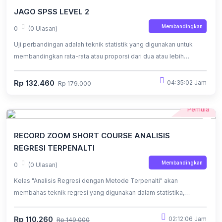
JAGO SPSS LEVEL 2
Membandingkan
0
(0 Ulasan)
Uji perbandingan adalah teknik statistik yang digunakan untuk
membandingkan rata-rata atau proporsi dari dua atau lebih
kelompok dalam sampel. SPSS adalah program perangkat lunak
statistik yang sering digunakan untuk melakukan uji perbandingan.
Rp 132.460
04:35:02 Jam
Rp 179.000
Video pembelajaran SPSS Level 2 dari kelasdata.co.id
menghadirkan kelas lengkap untuk membantu memahami uji
Pemula
perbandingan serta prakteknya menggunakan software SPSS.
RECORD ZOOM SHORT COURSE ANALISIS
REGRESI TERPENALTI
Membandingkan
0
(0 Ulasan)
Kelas "Analisis Regresi dengan Metode Terpenalti" akan
membahas teknik regresi yang digunakan dalam statistika,
dengan fokus khusus pada pendekatan terpenalti.
Rp 110.260
02:12:06 Jam
Rp 149.000