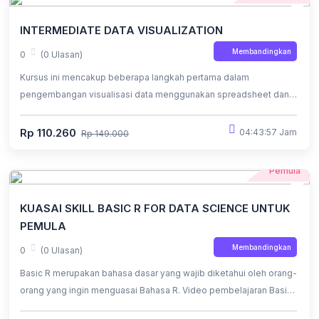
INTERMEDIATE DATA VISUALIZATION
Membandingkan
0
(0 Ulasan)
Kursus ini mencakup beberapa langkah pertama dalam
pengembangan visualisasi data menggunakan spreadsheet dan
dasbor
Rp 110.260
04:43:57 Jam
Rp 149.000
Pemula
KUASAI SKILL BASIC R FOR DATA SCIENCE UNTUK
PEMULA
Membandingkan
0
(0 Ulasan)
Basic R merupakan bahasa dasar yang wajib diketahui oleh orang-
orang yang ingin menguasai Bahasa R. Video pembelajaran Basic
R disusun secara terstruktur, dengan bahasa yang mudah